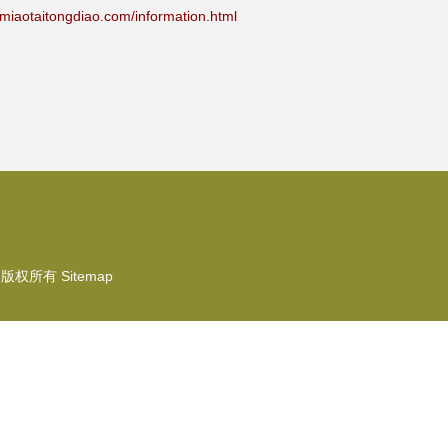
itongdiao.com/information.html
版权所有
Sitemap