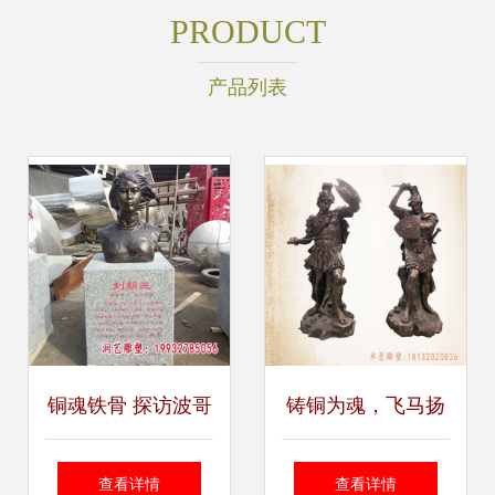
PRODUCT
产品列表
铜魂铁骨 探访波哥
铸铜为魂，飞马扬
仿铜人物雕塑与淮
威——辽源战士骑
查看详情
查看详情