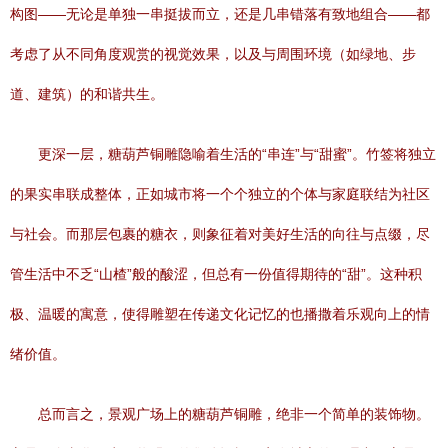
构图——无论是单独一串挺拔而立，还是几串错落有致地组合——都
考虑了从不同角度观赏的视觉效果，以及与周围环境（如绿地、步
道、建筑）的和谐共生。
更深一层，糖葫芦铜雕隐喻着生活的“串连”与“甜蜜”。竹签将独立
的果实串联成整体，正如城市将一个个独立的个体与家庭联结为社区
与社会。而那层包裹的糖衣，则象征着对美好生活的向往与点缀，尽
管生活中不乏“山楂”般的酸涩，但总有一份值得期待的“甜”。这种积
极、温暖的寓意，使得雕塑在传递文化记忆的也播撒着乐观向上的情
绪价值。
总而言之，景观广场上的糖葫芦铜雕，绝非一个简单的装饰物。