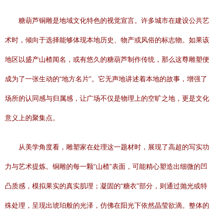
糖葫芦铜雕是地域文化特色的视觉宣言。许多城市在建设公共艺
术时，倾向于选择能够体现本地历史、物产或风俗的标志物。如果该
地区以盛产山楂闻名，或有悠久的糖葫芦制作传统，那么这尊雕塑便
成为了一张生动的“地方名片”。它无声地讲述着本地的故事，增强了
场所的认同感与归属感，让广场不仅是物理上的空旷之地，更是文化
意义上的聚集点。
从美学角度看，雕塑家在处理这一题材时，展现了高超的写实功
力与艺术提炼。铜雕的每一颗“山楂”表面，可能精心塑造出细微的凹
凸质感，模拟果实的真实肌理；凝固的“糖衣”部分，则通过抛光或特
殊处理，呈现出琥珀般的光泽，仿佛在阳光下依然晶莹欲滴。整体的