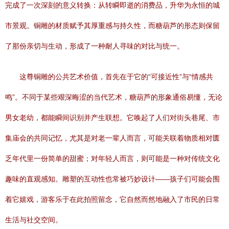
完成了一次深刻的意义转换：从转瞬即逝的消费品，升华为永恒的城
市景观。铜雕的材质赋予其厚重感与持久性，而糖葫芦的形态则保留
了那份亲切与生动，形成了一种耐人寻味的对比与统一。
这尊铜雕的公共艺术价值，首先在于它的“可接近性”与“情感共
鸣”。不同于某些艰深晦涩的当代艺术，糖葫芦的形象通俗易懂，无论
男女老幼，都能瞬间识别并产生联想。它唤起了人们对街头巷尾、市
集庙会的共同记忆，尤其是对老一辈人而言，可能关联着物质相对匮
乏年代里一份简单的甜蜜；对年轻人而言，则可能是一种对传统文化
趣味的直观感知。雕塑的互动性也常被巧妙设计——孩子们可能会围
着它嬉戏，游客乐于在此拍照留念，它自然而然地融入了市民的日常
生活与社交空间。